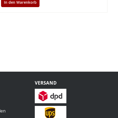
In den Warenkorb
VERSAND
len