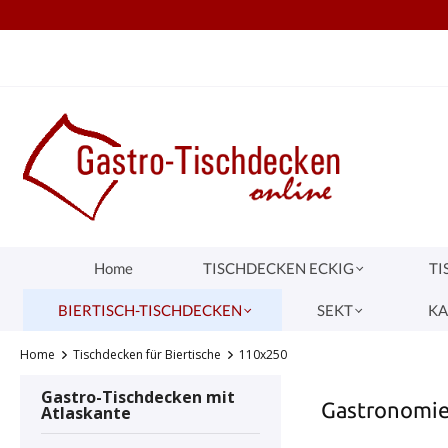
TEL.: +49 (0) 251 1445680
S
springen
Zur Hauptnavigation springen
Home
TISCHDECKEN ECKIG
TI
BIERTISCH-TISCHDECKEN
SEKT
KA
Home
Tischdecken für Biertische
110x250
Gastro-Tischdecken mit
Gastronomie-
Atlaskante