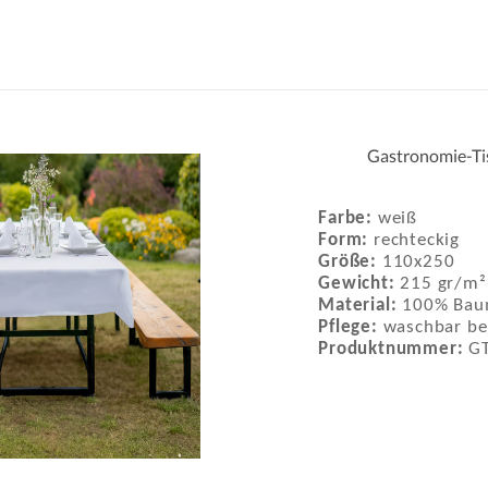
Gastronomie-Tis
Farbe:
weiß
Form:
rechteckig
Größe:
110x250
Gewicht:
215 gr/m²
Material:
100% Baum
Pflege:
waschbar be
Produktnummer:
G