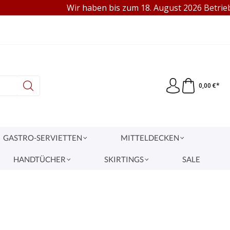
Wir haben bis zum 18. August 2026 Betriebsfer
95 €
VERKAUF AN GEWERBE & PRIVAT
0,00 €*
GASTRO-SERVIETTEN
MITTELDECKEN
HANDTÜCHER
SKIRTINGS
SALE