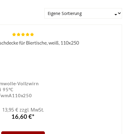
chdecke für Biertische, weiß, 110x250
Durchschnittliche Bewertung von 5 von 5 Sternen
wolle-Vollzwirn
i 95°C
TwmA110x250
13,95 € zzgl. MwSt.
16,60 €*