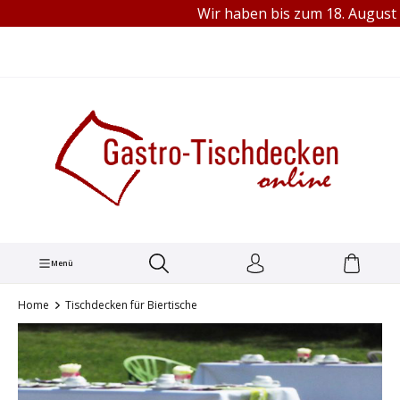
Wir haben bis zum 18. August 2026 
TEL.: +49 (0) 251 1445680
alt springen
Menü
Home
Tischdecken für Biertische