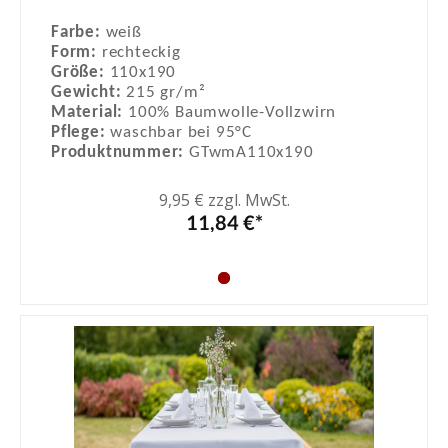
Farbe:
weiß
Form:
rechteckig
Größe:
110x190
Gewicht:
215 gr/m²
Material:
100% Baumwolle-Vollzwirn
Pflege:
waschbar bei 95°C
Produktnummer:
GTwmA110x190
9,95 € zzgl. MwSt.
11,84 €*