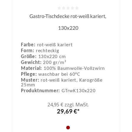
Gastro-Tischdecke rot-weiß kariert,
Durchschnittliche Bewertung von 0
130x220
Farbe:
rot-weiß kariert
Form:
rechteckig
Größe:
130x220 cm
Gewicht:
200 gr/m²
Material:
100% Baumwolle-Vollzwirn
Pflege:
waschbar bei 60°C
Muster:
rot-weiß kariert, Karogröße
25mm
Produktnummer:
GTrwK130x220
24,95 € zzgl. MwSt.
29,69 €*