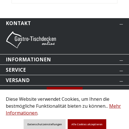
KONTAKT
INFORMATIONEN
SERVICE
VERSAND
Bestellung widerrufen
Diese Website verwendet Cookies, um Ihnen die
* Alle Preise inkl. gesetzl. Mehrwertsteuer zzgl.
bestmögliche Funktionalität bieten zu können...
Mehr
Versandkosten
.
Informationen
.
Unser Angebot richtet sich an gewerbliche und
Datenschutzeinstellungen
Alle Cookies akzeptieren
©2026