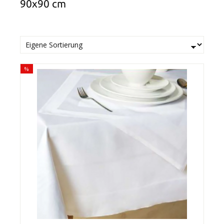
90x90 cm
%