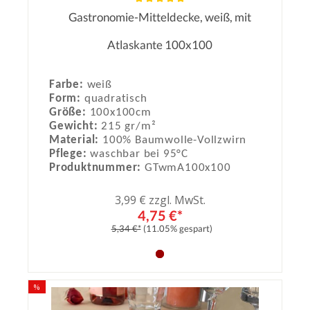
Gastronomie-Mitteldecke, weiß, mit
Durchschnittliche Bewertung von 5
Atlaskante 100x100
Farbe:
weiß
Form:
quadratisch
Größe:
100x100cm
Gewicht:
215 gr/m²
Material:
100% Baumwolle-Vollzwirn
Pflege:
waschbar bei 95°C
Produktnummer:
GTwmA100x100
3,99 € zzgl. MwSt.
4,75 €*
5,34 €*
(11.05% gespart)
%