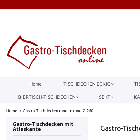
TEL.: +49 (0) 251 1445680
S
springen
Zur Hauptnavigation springen
Home
TISCHDECKEN ECKIG
TI
BIERTISCH-TISCHDECKEN
SEKT
KA
Home
Gastro-Tischdecken rund
rund Ø 260
Gastro-Tischdecken mit
Gastro-Tisc
Atlaskante