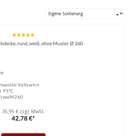
hdecke, rund, weiß, ohne Muster, Ø 260
Durchschnittliche Bewertung von 5 von 5 Sternen
cm
wolle-Vollzwirn
i 95°C
TrwoM260
35,95 € zzgl. MwSt.
42,78 €*