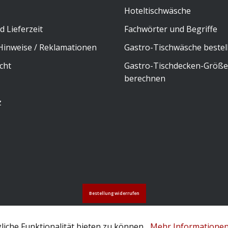
Hoteltischwäsche
 Lieferzeit
Fachwörter und Begriffe
inweise / Reklamationen
Gastro-Tischwäsche bestel
cht
Gastro-Tischdecken-Größ
berechnen
z
Bestellung widerrufen
 Alle Preise inkl. gesetzl. Mehrwertsteuer zzgl.
Versandkost
che Funktionalität bieten zu können...
Mehr Informatione