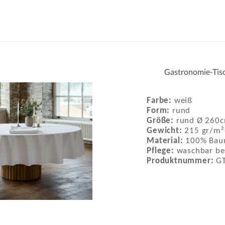
Gastronomie-Tisc
Farbe:
weiß
Form:
rund
Größe:
rund Ø 260
Gewicht:
215 gr/m²
Material:
100% Baum
Pflege:
waschbar be
Produktnummer:
G