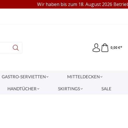
Wir haben bis zum 18. August 2026 Betriebsfer
95 €
VERKAUF AN GEWERBE & PRIVAT
0,00 €*
GASTRO-SERVIETTEN
MITTELDECKEN
HANDTÜCHER
SKIRTINGS
SALE