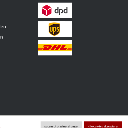
len
en
en
.
n
.
Datenschutzeinstellungen
Alle Cookies akzeptieren